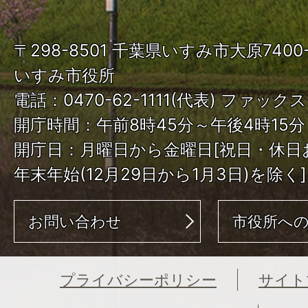
市
ISUMI
〒298-8501 千葉県いすみ市大原740
City
いすみ市役所
電話：0470-62-1111(代表) ファックス：
開庁時間：午前8時45分～午後4時15分
開庁日：月曜日から金曜日[祝日・休日
年末年始(12月29日から1月3日)を除く]
お問い合わせ
市役所へ
プライバシーポリシー
サイト