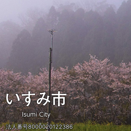
い
す
み
法人番号8000020122386