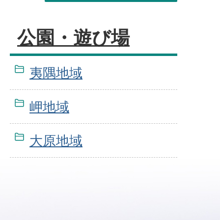
公園・遊び場
夷隅地域
岬地域
大原地域