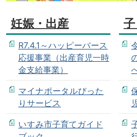
妊娠・出産
子
R7.4.1～ハッピーバース
応援事業（出産育児一時
金支給事業）
マイナポータルぴった
りサービス
いすみ市子育てガイド
ブック