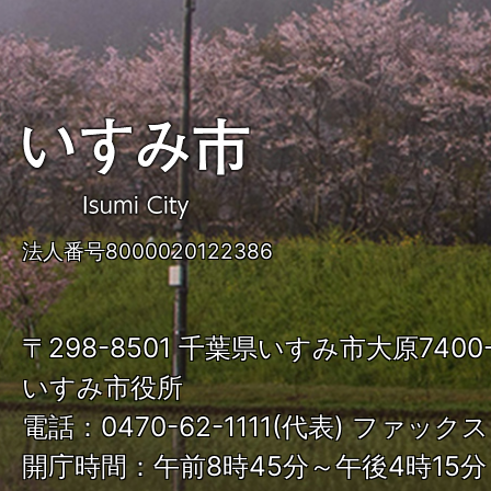
い
す
み
法人番号8000020122386
市
ISUMI
〒298-8501 千葉県いすみ市大原740
City
いすみ市役所
電話：0470-62-1111(代表) ファックス：
開庁時間：午前8時45分～午後4時15分