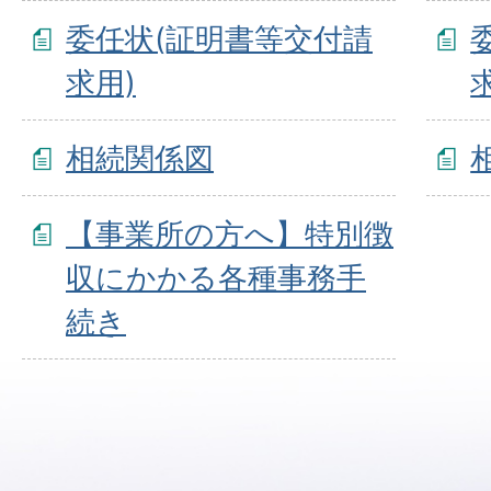
委任状(証明書等交付請
求用)
相続関係図
【事業所の方へ】特別徴
収にかかる各種事務手
続き