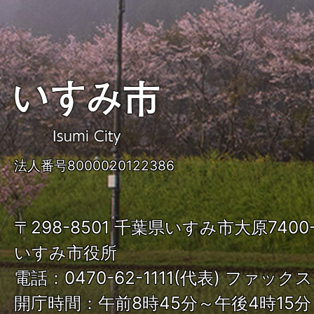
い
す
み
法人番号8000020122386
市
ISUMI
〒298-8501 千葉県いすみ市大原740
City
いすみ市役所
電話：0470-62-1111(代表) ファックス：
開庁時間：午前8時45分～午後4時15分