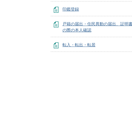
印鑑登録
戸籍の届出・住民異動の届出、証明
の際の本人確認
転入・転出・転居