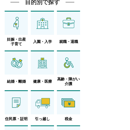
目的別で探す
妊娠・出産
入園・入学
就職・退職
子育て
高齢・障がい
結婚・離婚
健康・医療
介護
住民票・証明
引っ越し
税金