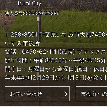
み
法人番号8000020122386
市
ISUMI
〒298-8501 千葉県いすみ市大原740
City
いすみ市役所
電話：0470-62-1111(代表) ファックス：
開庁時間：午前8時45分～午後4時15分
開庁日：月曜日から金曜日[祝日・休日
年末年始(12月29日から1月3日)を除く]
お問い合わせ
市役所へ