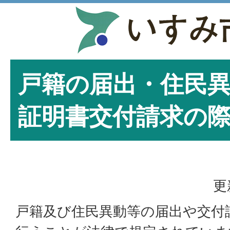
戸籍の届出・住民
証明書交付請求の
更
戸籍及び住民異動等の届出や交付