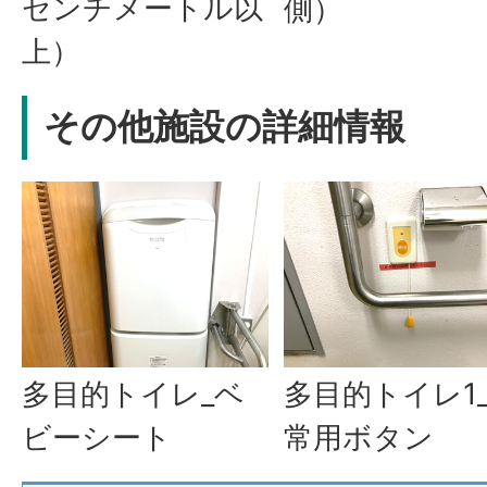
センチメートル以
側）
上）
その他施設の詳細情報
多目的トイレ1
多目的トイレ_ベ
常用ボタン
ビーシート