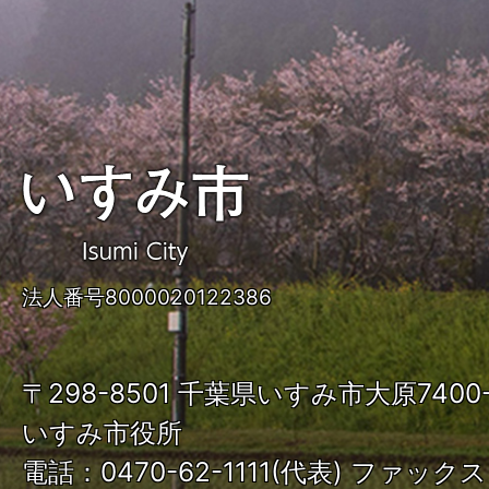
い
す
み
法人番号8000020122386
市
ISUMI
〒298-8501 千葉県いすみ市大原740
City
いすみ市役所
電話：0470-62-1111(代表) ファックス：