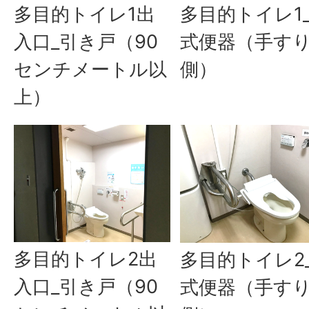
多目的トイレ1出
多目的トイレ1
入口_引き戸（90
式便器（手す
センチメートル以
側）
上）
多目的トイレ2出
多目的トイレ2
入口_引き戸（90
式便器（手す