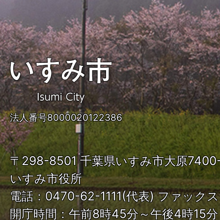
い
す
み
法人番号8000020122386
市
ISUMI
〒298-8501 千葉県いすみ市大原740
City
いすみ市役所
電話：0470-62-1111(代表) ファックス：
開庁時間：午前8時45分～午後4時15分