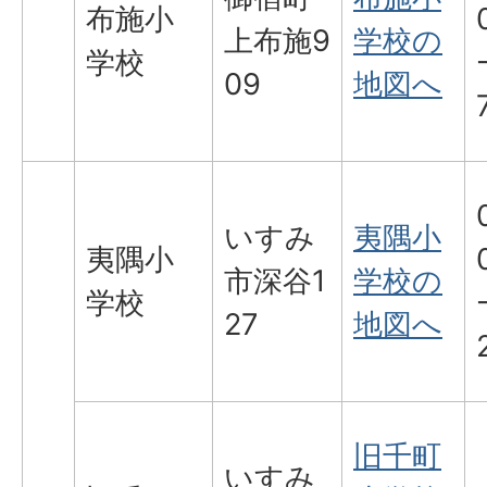
布施小
上布施9
学校の
学校
09
地図へ
いすみ
夷隅小
夷隅小
市深谷1
学校の
学校
27
地図へ
旧千町
いすみ