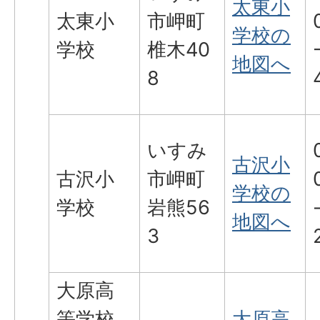
太東小
太東小
市岬町
学校の
学校
椎木40
地図へ
8
いすみ
古沢小
古沢小
市岬町
学校の
学校
岩熊56
地図へ
3
大原高
等学校
大原高