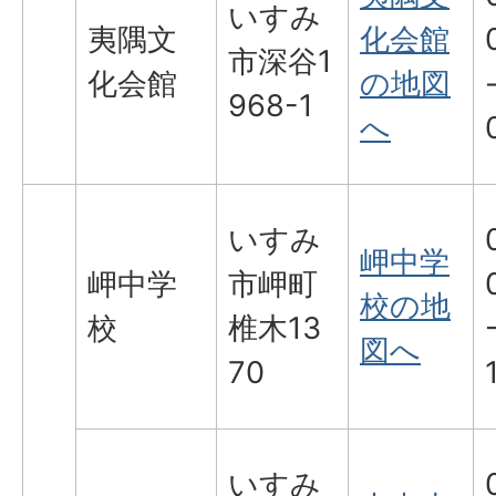
いすみ
夷隅文
化会館
市深谷1
化会館
の地図
968-1
へ
いすみ
岬中学
岬中学
市岬町
校の地
校
椎木13
図へ
70
いすみ