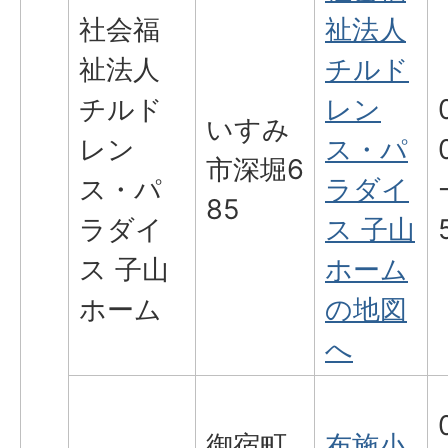
社会福
祉法人
祉法人
チルド
チルド
レン
いすみ
レン
ス・パ
市深堀6
ス・パ
ラダイ
85
ラダイ
ス 子山
ス 子山
ホーム
ホーム
の地図
へ
御宿町
布施小