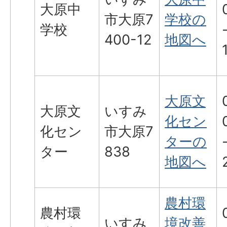
大原中
市大原7
学校の
学校
400-12
地図へ
大原文
大原文
いすみ
化セン
化セン
市大原7
ターの
ター
838
地図へ
農村環
農村環
いすみ
境改善