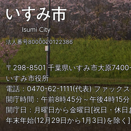
い
す
み
法人番号8000020122386
市
ISUMI
〒298-8501 千葉県いすみ市大原740
City
いすみ市役所
電話：0470-62-1111(代表) ファックス：
開庁時間：午前8時45分～午後4時15分
開庁日：月曜日から金曜日[祝日・休日
年末年始(12月29日から1月3日)を除く]