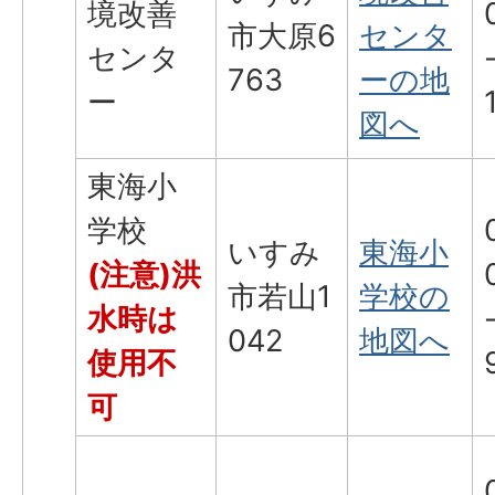
境改善
市大原6
センタ
センタ
763
ーの地
ー
図へ
東海小
学校
いすみ
東海小
(注意)洪
市若山1
学校の
水時は
042
地図へ
使用不
可