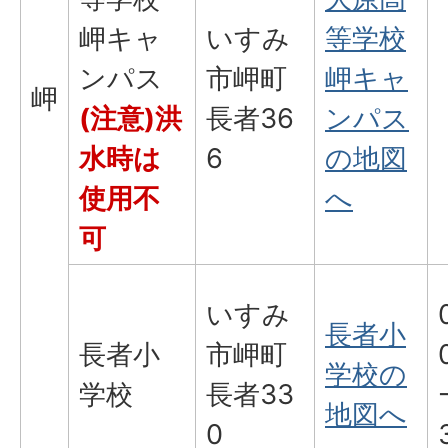
岬キャ
いすみ
等学校
ンパス
市岬町
岬キャ
岬
(注意)洪
長者36
ンパス
水時は
6
の地図
使用不
へ
可
いすみ
長者小
長者小
市岬町
学校の
学校
長者33
地図へ
0