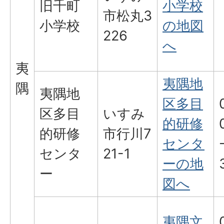
旧千町
小学校
市松丸3
小学校
の地図
226
へ
夷
夷隅地
隅
夷隅地
区多目
区多目
いすみ
的研修
的研修
市行川7
センタ
センタ
21-1
ーの地
ー
図へ
夷隅文