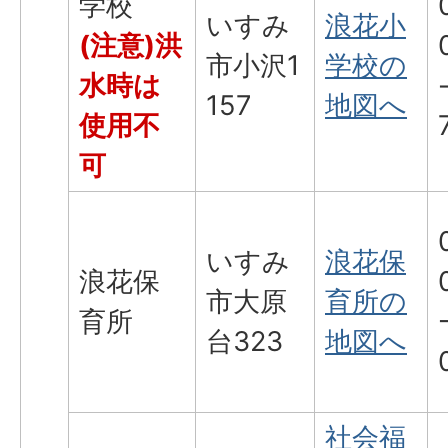
学校
いすみ
浪花小
(注意)洪
市小沢1
学校の
水時は
157
地図へ
使用不
可
いすみ
浪花保
浪花保
市大原
育所の
育所
台323
地図へ
社会福