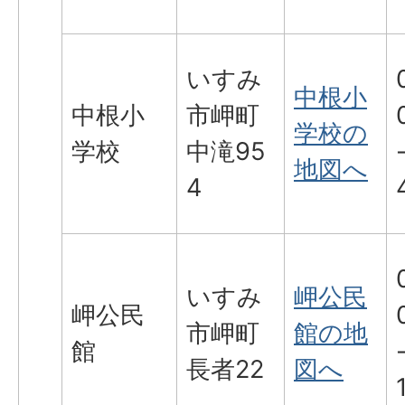
いすみ
中根小
中根小
市岬町
学校の
学校
中滝95
地図へ
4
いすみ
岬公民
岬公民
市岬町
館の地
館
長者22
図へ