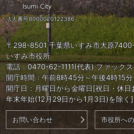
す
み
法人番号8000020122386
市
ISUMI
〒298-8501 千葉県いすみ市大原740
City
いすみ市役所
電話：0470-62-1111(代表) ファックス：
開庁時間：午前8時45分～午後4時15分
開庁日：月曜日から金曜日[祝日・休日
年末年始(12月29日から1月3日)を除く]
お問い合わせ
市役所へ