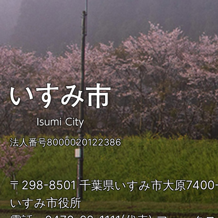
い
す
み
法人番号8000020122386
市
ISUMI
〒298-8501 千葉県いすみ市大原740
City
いすみ市役所