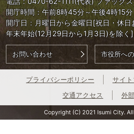
電話：0470-62-1111(代表) ファックス：
開庁時間：午前8時45分～午後4時15分
開庁日：月曜日から金曜日[祝日・休日
年末年始(12月29日から1月3日)を除く]
お問い合わせ
市役所へ
プライバシーポリシー
サイト
交通アクセス
外
Copyright (C) 2021 Isumi City. Al