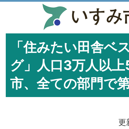
「住みたい田舎ベ
グ」人口3万人以上
市、全ての部門で第
更