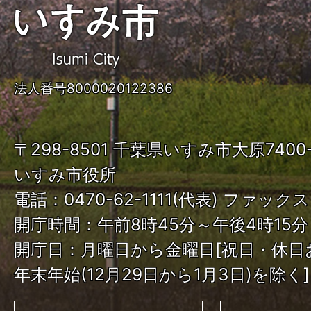
い
す
み
法人番号8000020122386
市
ISUMI
〒298-8501 千葉県いすみ市大原740
City
いすみ市役所
電話：0470-62-1111(代表) ファックス：
開庁時間：午前8時45分～午後4時15分
開庁日：月曜日から金曜日[祝日・休日
年末年始(12月29日から1月3日)を除く]