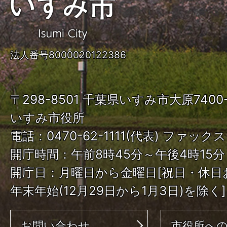
い
す
み
法人番号8000020122386
市
ISUMI
〒298-8501 千葉県いすみ市大原740
City
いすみ市役所
電話：0470-62-1111(代表) ファックス：
開庁時間：午前8時45分～午後4時15分
開庁日：月曜日から金曜日[祝日・休日
年末年始(12月29日から1月3日)を除く]
お問い合わせ
市役所へ