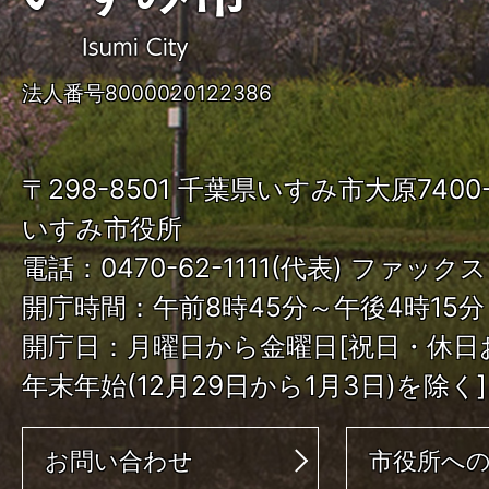
す
み
法人番号8000020122386
市
ISUMI
〒298-8501 千葉県いすみ市大原740
City
いすみ市役所
電話：0470-62-1111(代表) ファックス：
開庁時間：午前8時45分～午後4時15分
開庁日：月曜日から金曜日[祝日・休日
年末年始(12月29日から1月3日)を除く]
お問い合わせ
市役所へ