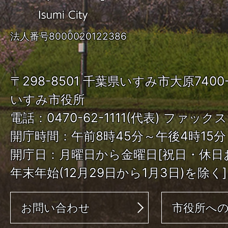
す
み
法人番号8000020122386
市
ISUMI
〒298-8501 千葉県いすみ市大原740
City
いすみ市役所
電話：0470-62-1111(代表) ファックス：
開庁時間：午前8時45分～午後4時15分
開庁日：月曜日から金曜日[祝日・休日
年末年始(12月29日から1月3日)を除く]
お問い合わせ
市役所へ