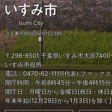
い
す
み
法人番号8000020122386
市
ISUMI
〒298-8501 千葉県いすみ市大原740
City
いすみ市役所
電話：0470-62-1111(代表) ファックス：
開庁時間：午前8時45分～午後4時15分
開庁日：月曜日から金曜日[祝日・休日
年末年始(12月29日から1月3日)を除く]