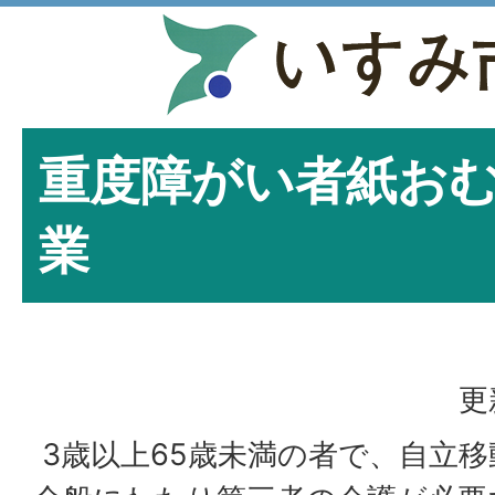
重度障がい者紙お
業
更
3歳以上65歳未満の者で、自立