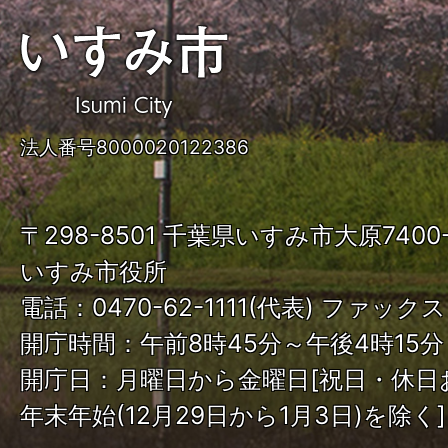
い
す
み
法人番号8000020122386
市
ISUMI
〒298-8501 千葉県いすみ市大原740
City
いすみ市役所
電話：0470-62-1111(代表) ファックス：
開庁時間：午前8時45分～午後4時15分
開庁日：月曜日から金曜日[祝日・休日
年末年始(12月29日から1月3日)を除く]