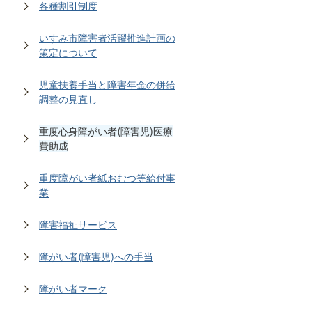
各種割引制度
いすみ市障害者活躍推進計画の
策定について
児童扶養手当と障害年金の併給
調整の見直し
重度心身障がい者(障害児)医療
費助成
重度障がい者紙おむつ等給付事
業
障害福祉サービス
障がい者(障害児)への手当
障がい者マーク