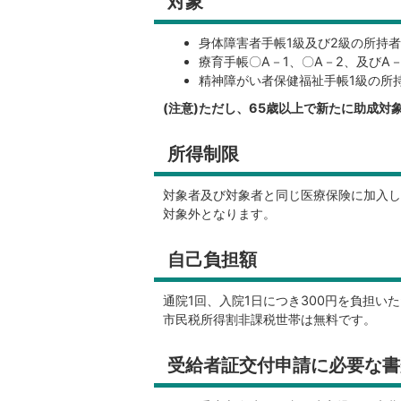
対象
身体障害者手帳1級及び2級の所持
療育手帳〇A－1、〇A－2、及びA－
精神障がい者保健福祉手帳1級の所持
(注意)ただし、65歳以上で新たに助成
所得制限
対象者及び対象者と同じ医療保険に加入して
対象外となります。
自己負担額
通院1回、入院1日につき300円を負担い
市民税所得割非課税世帯は無料です。
受給者証交付申請に必要な書