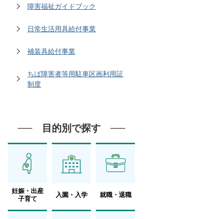
障害福祉ガイドブック
日常生活用具給付事業
補装具給付事業
ちば障害者等用駐車区画利用証
制度
目的別で探す
妊娠・出産
入園・入学
就職・退職
子育て