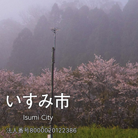
い
す
み
法人番号8000020122386
市