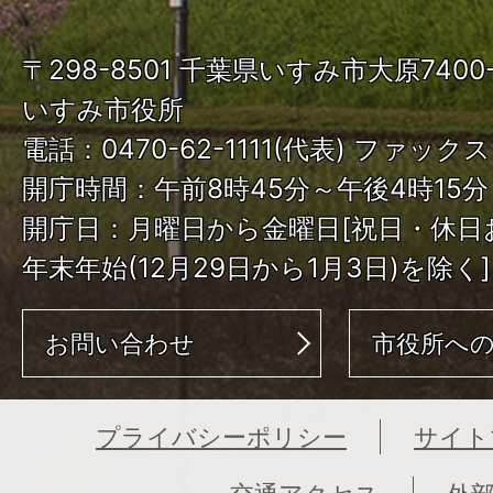
ISUMI
〒298-8501 千葉県いすみ市大原740
City
いすみ市役所
電話：0470-62-1111(代表) ファックス：
開庁時間：午前8時45分～午後4時15分
開庁日：月曜日から金曜日[祝日・休日
年末年始(12月29日から1月3日)を除く]
お問い合わせ
市役所へ
プライバシーポリシー
サイト