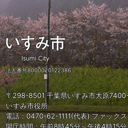
い
す
み
法人番号8000020122386
市
ISUMI
〒298-8501 千葉県いすみ市大原740
City
いすみ市役所
電話：0470-62-1111(代表) ファックス：
開庁時間：午前8時45分～午後4時15分