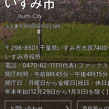
い
す
み
法人番号8000020122386
市
ISUMI
〒298-8501 千葉県いすみ市大原740
City
いすみ市役所
電話：0470-62-1111(代表) ファックス：
開庁時間：午前8時45分～午後4時15分
開庁日：月曜日から金曜日[祝日・休日
年末年始(12月29日から1月3日)を除く]
お問い合わせ
市役所へ