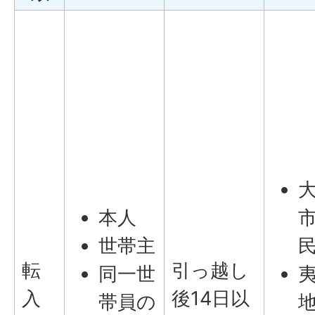
本人
世帯主
転
引っ越し
同一世
入
後14日以
帯員の