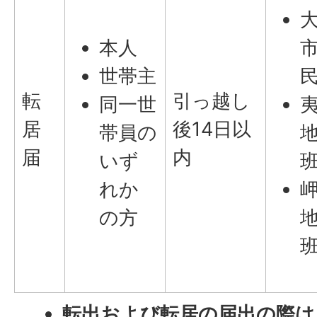
本人
世帯主
転
引っ越し
同一世
居
後14日以
帯員の
届
内
いず
れか
の方
転出および転居の届出の際は