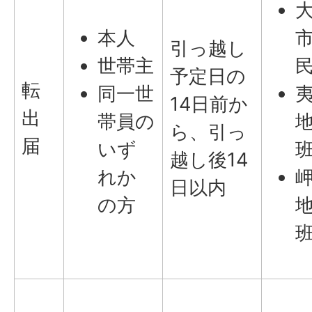
本人
引っ越し
世帯主
予定日の
転
同一世
14日前か
出
帯員の
ら、引っ
届
いず
越し後14
れか
日以内
の方