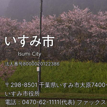
い
す
み
法人番号8000020122386
市
ISUMI
〒298-8501 千葉県いすみ市大原740
City
いすみ市役所
電話：0470-62-1111(代表) ファックス：