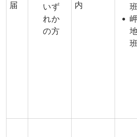
届
内
いず
れか
の方