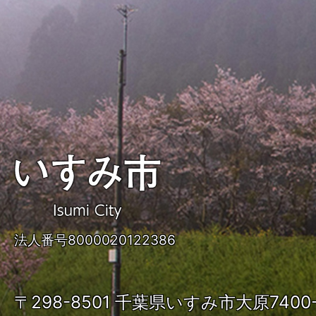
い
す
み
法人番号8000020122386
市
ISUMI
〒298-8501 千葉県いすみ市大原740
City