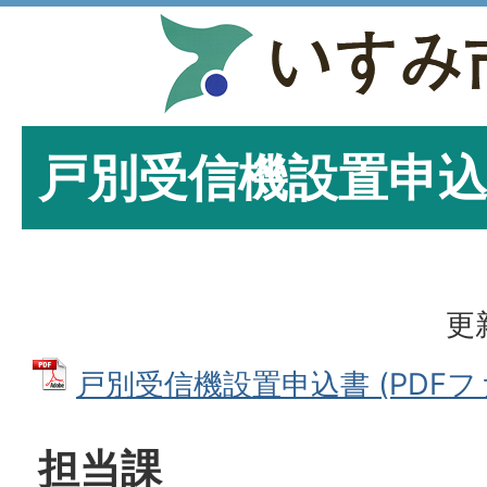
戸別受信機設置申
更
戸別受信機設置申込書 (PDFファイ
担当課