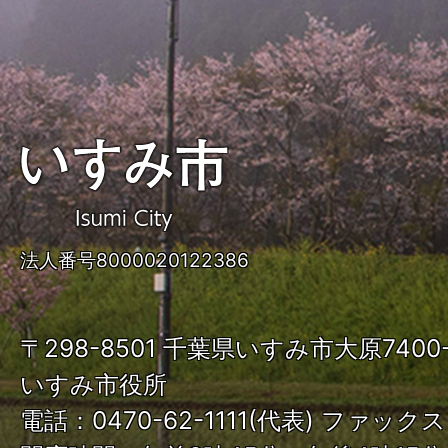
い
す
み
法人番号8000020122386
市
ISUMI
〒298-8501 千葉県いすみ市大原740
City
いすみ市役所
電話：0470-62-1111(代表) ファックス：