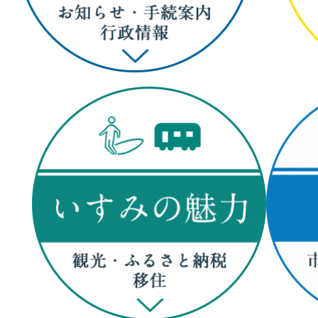
葉
県
の
南
東
部
に
位
置
す
る
市。