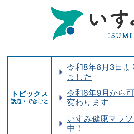
い
す
み
市
ISUMI
令和8年8月3日
City
ました
令和8年9月から
トピックス
変わります
話題・できごと
いすみ健康マラソ
中！