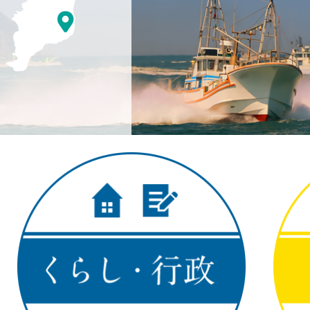
市
る
の
ま
位
ち
置
い
を
す
記
し
み
た
地
図。
千