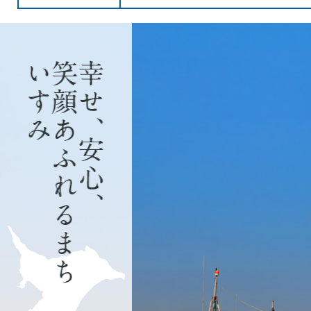
岬ふれあいシネマ
1
新たな防災気象情
枚
幸
年5月29日金曜日
目
せ、
の
日曜・休日・夜間
安
ス
ウォーキング・サ
心、
ラ
開しました！
笑
イ
いすみ市防災アプ
顔
ド
い
した！！ ご活用
あ
す
防災行政無線 戸
ふ
み
みですか？
れ