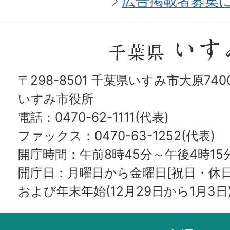
広告掲載者募集
千
葉
〒298-8501 千葉県いすみ市大原7400
県
いすみ市役所
い
電話：0470-62-1111(代表)
す
ファックス：0470-63-1252(代表)
み
開庁時間：午前8時45分～午後4時15
開庁日：月曜日から金曜日[祝日・休
市
および年末年始(12月29日から1月3日